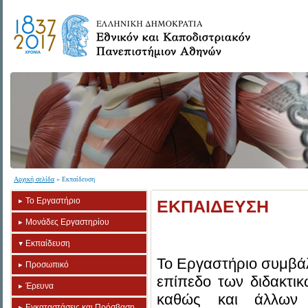
Αρχική σελίδα
» Εκπαίδευση
Το Εργαστήριο
ΕΚΠΑΙΔΕΥΣΗ
Μονάδες Εργαστηρίου
Εκπαίδευση
Το Εργαστήριο συμβάλ
Προσωπικό
επίπεδο των διδακτικ
Έρευνα
καθώς και άλλων 
Εγκαταστάσεις και Πρόσβαση