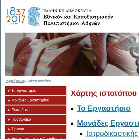
Αρχική σελίδα
» Χάρτης ιστοτόπου
Το Εργαστήριο
Χάρτης ιστοτόπου
Μονάδες Εργαστηρίου
Το Εργαστήριο
Εκπαίδευση
Προσωπικό
Μονάδες Εργαστ
Έρευνα
Ιατροδικαστικής
Εγκαταστάσεις και Πρόσβαση